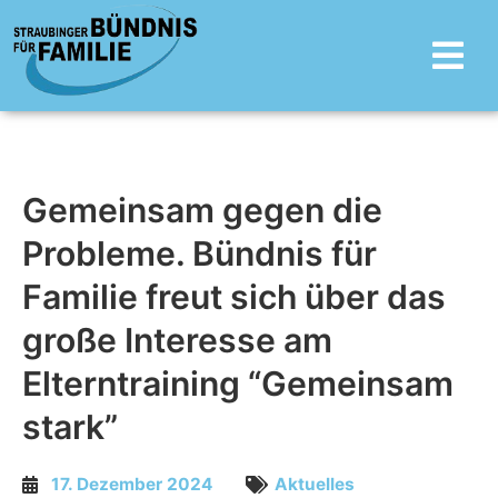
Zum
Main
Inhalt
Menu
springen
Gemeinsam gegen die
Probleme. Bündnis für
Familie freut sich über das
große Interesse am
Elterntraining “Gemeinsam
stark”
17. Dezember 2024
Aktuelles