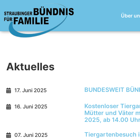
Zum
Inhalt
Über u
springen
Aktuelles
BUNDESWEIT BÜN
17. Juni 2025
Kostenloser Tierga
16. Juni 2025
Mütter und Väter m
2025, ab 14.00 Uhr
Tiergartenbesuch is
07. Juni 2025