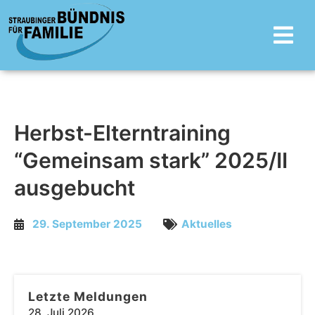
Zum
Main
Inhalt
Menu
springen
Herbst-Elterntraining
“Gemeinsam stark” 2025/II
ausgebucht
29. September 2025
Aktuelles
Letzte Meldungen
28. Juli 2026