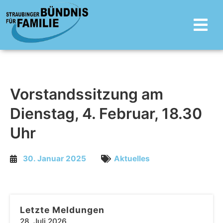
Zum
Main
Inhalt
Menu
springen
Vorstandssitzung am
Dienstag, 4. Februar, 18.30
Uhr
30. Januar 2025
Aktuelles
Letzte Meldungen
28. Juli 2026